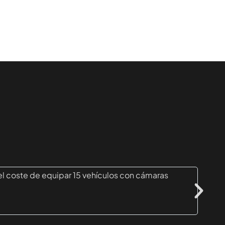
el coste de equipar 15 vehículos con cámaras
Si 
da