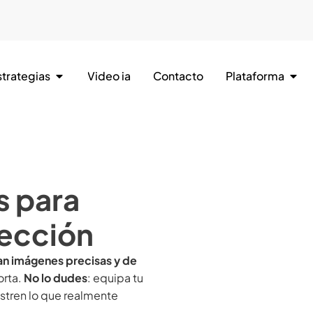
strategias
Video ia
Contacto
Plataforma
s para
tección
an imágenes precisas y de
orta.
No lo dudes
: equipa tu
stren lo que realmente