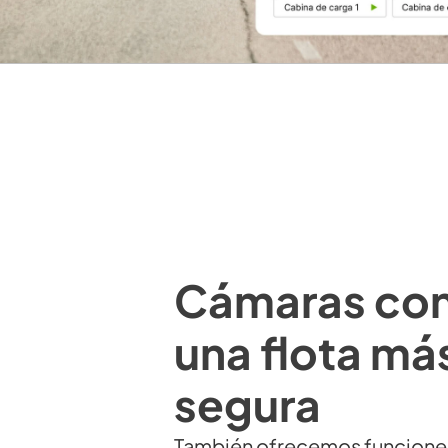
Cámaras con
una flota má
segura
También ofrecemos funciones d