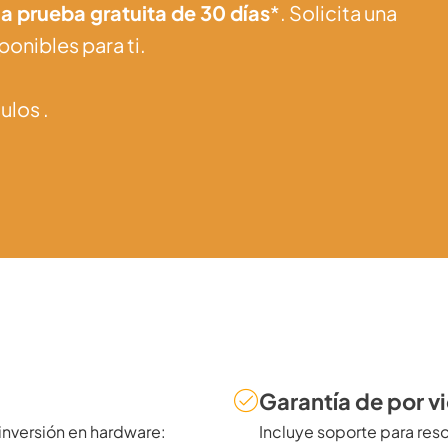
a prueba gratuita de 30 días
*. Solicita una
onibles para ti.
ulos .
Garantía de por v
 inversión en hardware:
Incluye soporte para resol