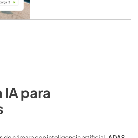
 IA para
s
e cámara con inteligencia artificial:
ADAS